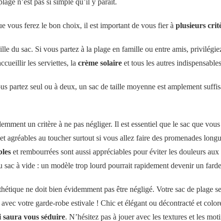
lage n’est pas si simple qu’il y paraît.
ue vous ferez le bon choix, il est important de vous fier à
plusieurs crit
ille du sac. Si vous partez à la plage en famille ou entre amis, privilégi
cueillir les serviettes, la
crème solaire
et tous les autres indispensables
us partez seul ou à deux, un sac de taille moyenne est amplement suffisan
emment un critère à ne pas négliger. Il est essentiel que le sac que vous
et agréables au toucher surtout si vous allez faire des promenades longu
bles
et rembourrées sont aussi appréciables pour éviter les douleurs aux
 sac à vide : un modèle trop lourd pourrait rapidement devenir un farde
sthétique ne doit bien évidemment pas être négligé. Votre sac de plage se
avec votre garde-robe estivale ! Chic et élégant ou décontracté et col
i saura vous séduire
. N’hésitez pas à jouer avec les textures et les mot