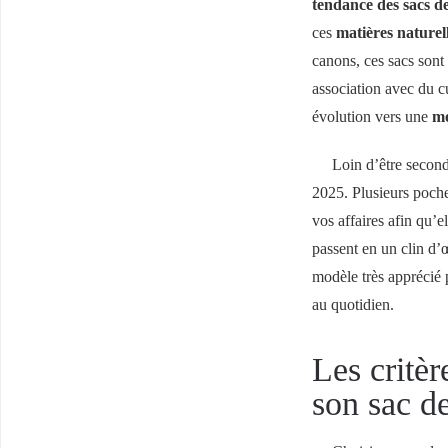
tendance des sacs d
ces
matières naturel
canons, ces sacs sont
association avec du c
évolution vers une
mo
Loin d’être second
2025. Plusieurs poche
vos affaires afin qu’e
passent en un clin d’
modèle très apprécié
au quotidien.
Les critèr
son sac d