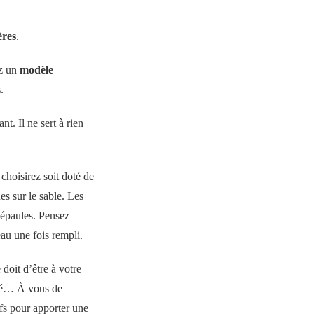
ères
.
ez un
modèle
.
t. Il ne sert à rien
 choisirez soit doté de
es sur le sable. Les
 épaules. Pensez
au une fois rempli.
 doit d’être à votre
oré… À vous de
ifs pour apporter une