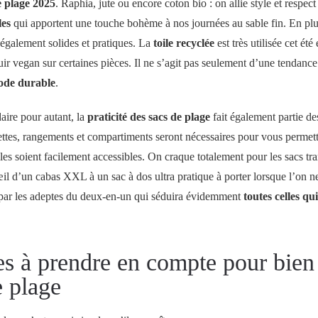
e plage 2025
. Raphia, jute ou encore coton bio : on allie style et respect
les
qui apportent une touche bohème à nos journées au sable fin. En plu
 également solides et pratiques. La
toile recyclée
est très utilisée cet été
uir vegan sur certaines pièces. Il ne s’agit pas seulement d’une tendance
de durable
.
aire pour autant, la
praticité des sacs de plage
fait également partie de
ttes, rangements et compartiments seront nécessaires pour vous permett
lles soient facilement accessibles. On craque totalement pour les sacs t
œil d’un cabas XXL à un sac à dos ultra pratique à porter lorsque l’on n
 par les adeptes du deux-en-un qui séduira évidemment
toutes celles q
es à prendre en compte pour bien 
e plage